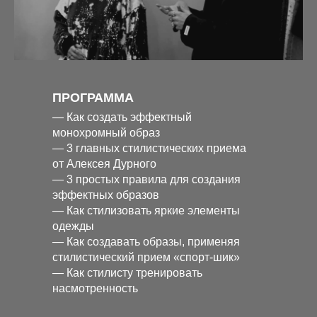
ПРОГРАММА
— Как создать эффектный
монохромный образ
— 3 главных стилистических приема
от Алексея Дурного
— 3 простых правила для создания
эффектных образов
— Как стилизовать яркие элементы
одежды
— Как создавать образы, применяя
стилистический прием «спорт-шик»
— Как стилисту тренировать
насмотренность